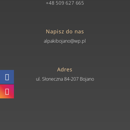
+48 509 627 665
Napisz do nas
alpakibojano@wp.pl
Adres
ul. Słoneczna 84-207 Bojano